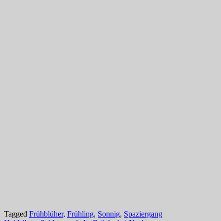
Tagged
Frühblüher
,
Frühling
,
Sonnig
,
Spaziergang